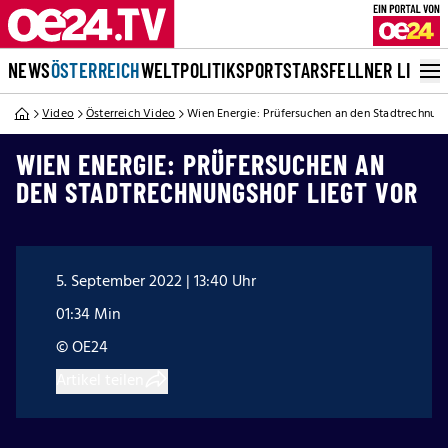
NEWS
ÖSTERREICH
WELT
POLITIK
SPORT
STARS
FELLNER LIVE
Video
Österreich Video
Wien Energie: Prüfersuchen an den Stadtrechnung
WIEN ENERGIE: PRÜFERSUCHEN AN
DEN STADTRECHNUNGSHOF LIEGT VOR
5. September 2022 | 13:40 Uhr
01:34 Min
© OE24
Artikel teilen