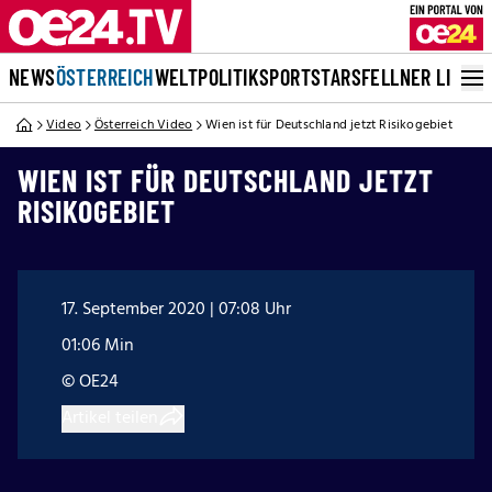
NEWS
ÖSTERREICH
WELT
POLITIK
SPORT
STARS
FELLNER LIVE
Video
Österreich Video
Wien ist für Deutschland jetzt Risikogebiet
WIEN IST FÜR DEUTSCHLAND JETZT
RISIKOGEBIET
17. September 2020 | 07:08 Uhr
01:06 Min
© OE24
Artikel teilen