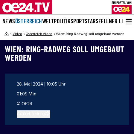
NEWS
ÖSTERREICH
WELT
POLITIK
SPORT
STARS
FELLNER LIVE
Video
Österreich Video
Wien: Ring-Radweg soll umgebaut werden
WIEN: RING-RADWEG SOLL UMGEBAUT
WERDEN
28. Mai 2024 | 10:05 Uhr
01:05 Min
© OE24
Artikel teilen