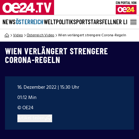
NEWS
ÖSTERREICH
WELT
POLITIK
SPORT
STARS
FELLNER LIVE
Video
Österreich Video
Wien verlängert strengere Corona-Regeln
WIEN VERLÄNGERT STRENGERE
CORONA-REGELN
16. Dezember 2022 | 15:30 Uhr
01:12 Min
© OE24
Artikel teilen