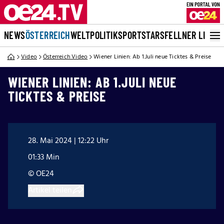
NEWS
ÖSTERREICH
WELT
POLITIK
SPORT
STARS
FELLNER LIVE
Video
Österreich Video
Wiener Linien: Ab 1.Juli neue Ticktes & Preise
WIENER LINIEN: AB 1.JULI NEUE
TICKTES & PREISE
28. Mai 2024 | 12:22 Uhr
01:33 Min
© OE24
Artikel teilen