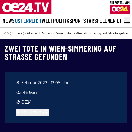
NEWS
ÖSTERREICH
WELT
POLITIK
SPORT
STARS
FELLNER LIVE
Video
Österreich Video
Zwei Tote in Wien-Simmering auf Straße gefunde
ZWEI TOTE IN WIEN-SIMMERING AUF
STRASSE GEFUNDEN
8. Februar 2023 | 13:05 Uhr
02:46 Min
© OE24
Artikel teilen