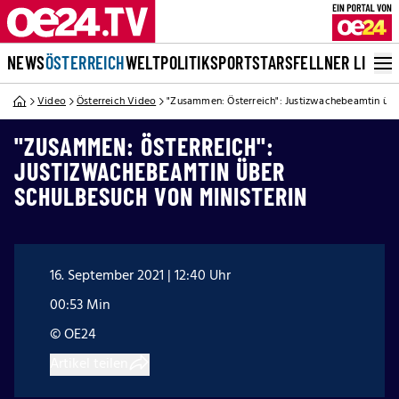
NEWS
ÖSTERREICH
WELT
POLITIK
SPORT
STARS
FELLNER LIVE
Video
Österreich Video
"Zusammen: Österreich": Justizwachebeamtin übe
"ZUSAMMEN: ÖSTERREICH":
JUSTIZWACHEBEAMTIN ÜBER
SCHULBESUCH VON MINISTERIN
16. September 2021 | 12:40 Uhr
00:53 Min
© OE24
Artikel teilen