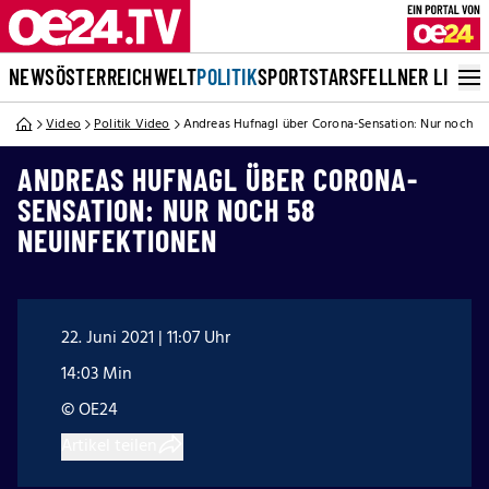
NEWS
ÖSTERREICH
WELT
POLITIK
SPORT
STARS
FELLNER LIVE
Video
Politik Video
Andreas Hufnagl über Corona-Sensation: Nur noch 58
ANDREAS HUFNAGL ÜBER CORONA-
SENSATION: NUR NOCH 58
NEUINFEKTIONEN
22. Juni 2021 | 11:07 Uhr
14:03 Min
© OE24
Artikel teilen