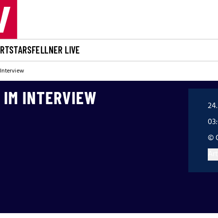
ORT
STARS
FELLNER LIVE
Interview
 IM INTERVIEW
24.
03
© 
Art