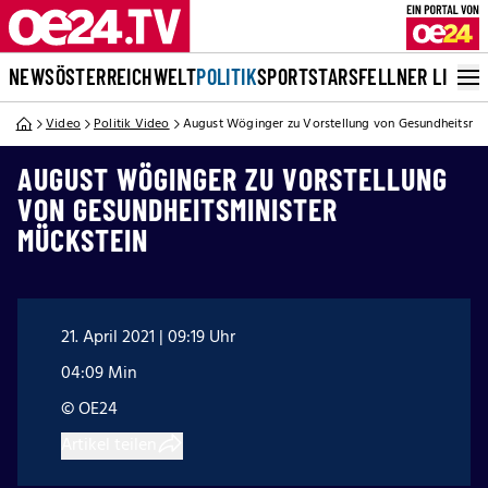
NEWS
ÖSTERREICH
WELT
POLITIK
SPORT
STARS
FELLNER LIVE
Video
Politik Video
August Wöginger zu Vorstellung von Gesundheitsmin
AUGUST WÖGINGER ZU VORSTELLUNG
VON GESUNDHEITSMINISTER
MÜCKSTEIN
21. April 2021 | 09:19 Uhr
04:09 Min
© OE24
Artikel teilen