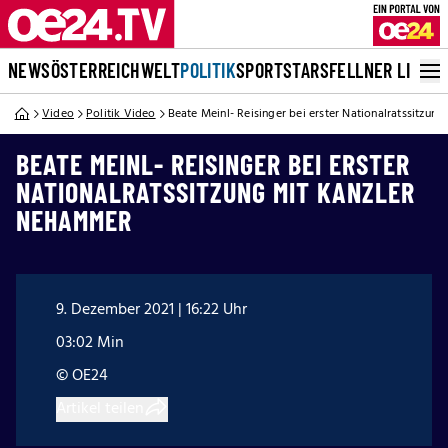
NEWS
ÖSTERREICH
WELT
POLITIK
SPORT
STARS
FELLNER LIVE
Video
Politik Video
Beate Meinl- Reisinger bei erster Nationalratssitzu
BEATE MEINL- REISINGER BEI ERSTER
NATIONALRATSSITZUNG MIT KANZLER
NEHAMMER
9. Dezember 2021 | 16:22 Uhr
03:02 Min
© OE24
Artikel teilen