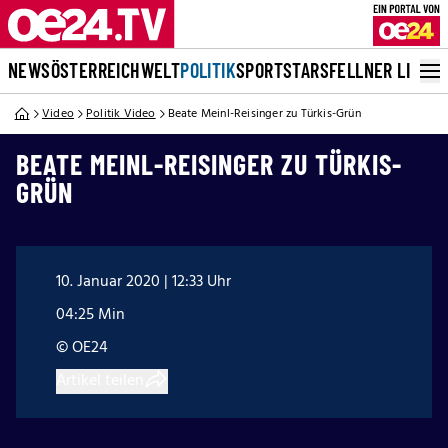
NEWS
ÖSTERREICH
WELT
POLITIK
SPORT
STARS
FELLNER LIVE
Video
Politik Video
Beate Meinl-Reisinger zu Türkis-Grün
BEATE MEINL-REISINGER ZU TÜRKIS-
GRÜN
10. Januar 2020 | 12:33 Uhr
04:25 Min
© OE24
Artikel teilen