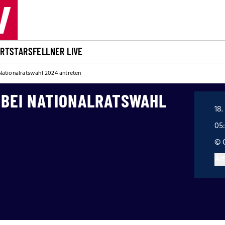
ORT
STARS
FELLNER LIVE
 Nationalratswahl 2024 antreten
 BEI NATIONALRATSWAHL
18.
05
© 
Art