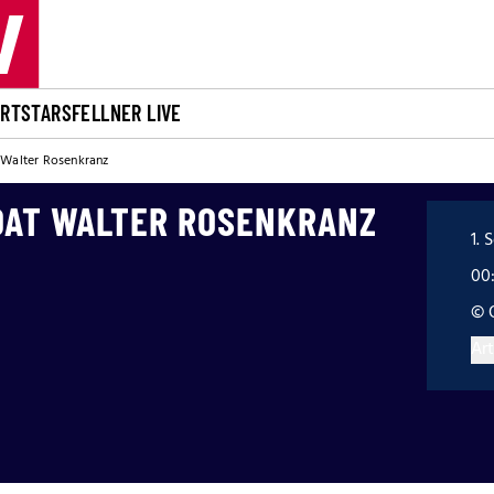
ORT
STARS
FELLNER LIVE
 Walter Rosenkranz
DAT WALTER ROSENKRANZ
1. 
00
© 
Art