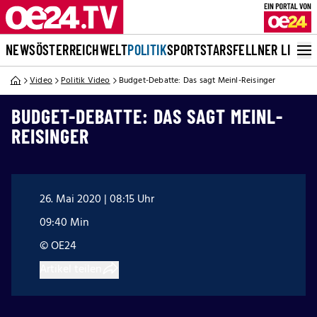
NEWS
ÖSTERREICH
WELT
POLITIK
SPORT
STARS
FELLNER LIVE
Video
Politik Video
Budget-Debatte: Das sagt Meinl-Reisinger
BUDGET-DEBATTE: DAS SAGT MEINL-
REISINGER
26. Mai 2020 | 08:15 Uhr
09:40 Min
© OE24
Artikel teilen