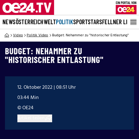
NEWS
ÖSTERREICH
WELT
POLITIK
SPORT
STARS
FELLNER LIVE
Video
Politik Video
Budget: Nehammer zu "historischer Entlastung"
BUDGET: NEHAMMER ZU
"HISTORISCHER ENTLASTUNG"
12. Oktober 2022 | 08:51 Uhr
03:44 Min
© OE24
Artikel teilen