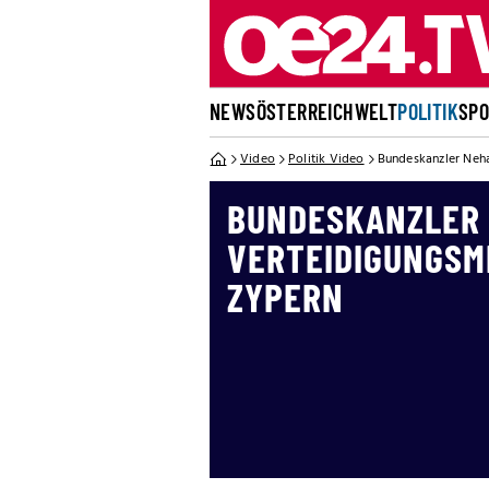
NEWS
ÖSTERREICH
WELT
POLITIK
SP
Video
Politik Video
Bundeskanzler Neha
BUNDESKANZLER
VERTEIDIGUNGSMI
ZYPERN