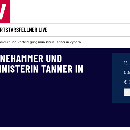
ORT
STARS
FELLNER LIVE
mmer und Verteidigungsministerin Tanner in Zypern
 NEHAMMER UND
13.
NISTERIN TANNER IN
00
© 
Art