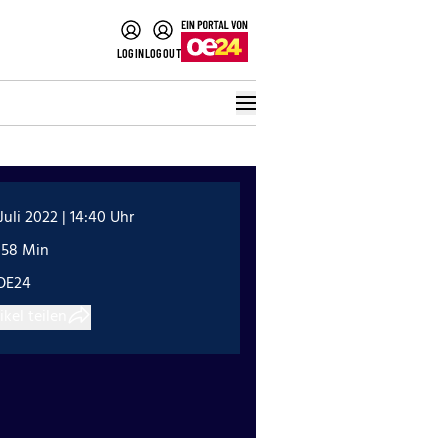
LOGIN
LOGOUT
 Juli 2022 | 14:40 Uhr
:58 Min
OE24
ikel teilen