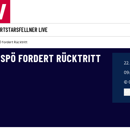
ORT
STARS
FELLNER LIVE
 fordert Rücktritt
 SPÖ FORDERT RÜCKTRITT
22.
09:
© 
Art