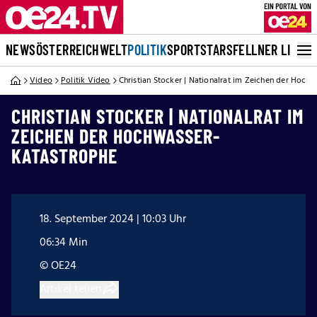
NEWS
ÖSTERREICH
WELT
POLITIK
SPORT
STARS
FELLNER LIVE
Video
Politik Video
Christian Stocker | Nationalrat im Zeichen der Hoch
CHRISTIAN STOCKER | NATIONALRAT IM
ZEICHEN DER HOCHWASSER-
KATASTROPHE
18. September 2024 | 10:03 Uhr
06:34 Min
© OE24
Artikel teilen