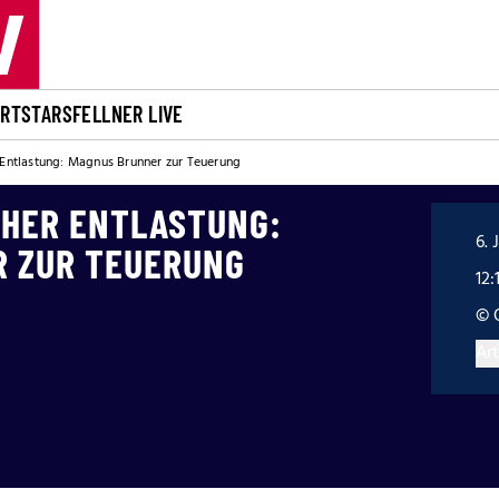
ORT
STARS
FELLNER LIVE
 Entlastung: Magnus Brunner zur Teuerung
CHER ENTLASTUNG:
6. 
 ZUR TEUERUNG
12:
© 
Art