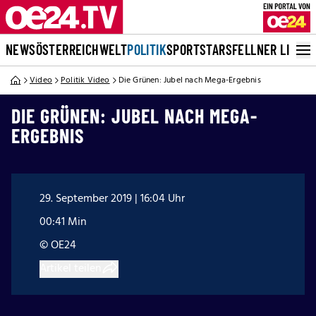
NEWS
ÖSTERREICH
WELT
POLITIK
SPORT
STARS
FELLNER LIVE
Video
Politik Video
Die Grünen: Jubel nach Mega-Ergebnis
DIE GRÜNEN: JUBEL NACH MEGA-
ERGEBNIS
29. September 2019 | 16:04 Uhr
00:41 Min
© OE24
Artikel teilen