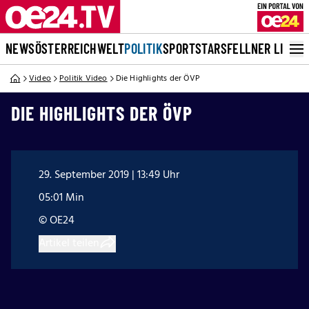
NEWS
ÖSTERREICH
WELT
POLITIK
SPORT
STARS
FELLNER LIVE
Video
Politik Video
Die Highlights der ÖVP
DIE HIGHLIGHTS DER ÖVP
29. September 2019 | 13:49 Uhr
05:01 Min
© OE24
Artikel teilen