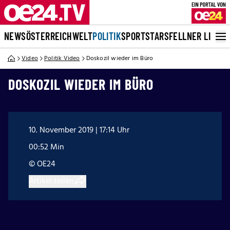
NEWS
ÖSTERREICH
WELT
POLITIK
SPORT
STARS
FELLNER LIVE
Video
Politik Video
Doskozil wieder im Büro
DOSKOZIL WIEDER IM BÜRO
10. November 2019 | 17:14 Uhr
00:52 Min
© OE24
Artikel teilen