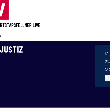
ORT
STARS
FELLNER LIVE
z
 JUSTIZ
17.
01:
© 
Art