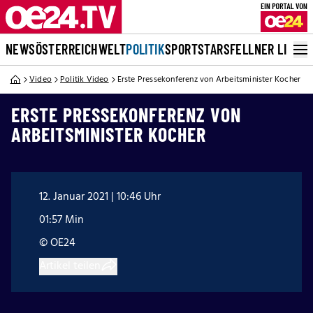
NEWS
ÖSTERREICH
WELT
POLITIK
SPORT
STARS
FELLNER LIVE
Video
Politik Video
Erste Pressekonferenz von Arbeitsminister Kocher
ERSTE PRESSEKONFERENZ VON
ARBEITSMINISTER KOCHER
12. Januar 2021 | 10:46 Uhr
01:57 Min
© OE24
Artikel teilen