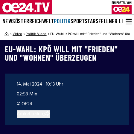
NEWS
ÖSTERREICH
WELT
POLITIK
SPORT
STARS
FELLNER LIVE
Video
Politik Video
EU-Wahl: KPÖ will mit "Frieden" und "Wohnen" über
EU-WAHL: KPÖ WILL MIT "FRIEDEN"
UND "WOHNEN" ÜBERZEUGEN
14. Mai 2024 | 10:13 Uhr
02:58 Min
© OE24
Artikel teilen