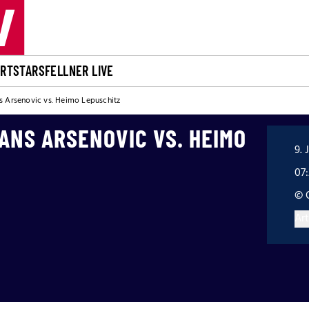
ORT
STARS
FELLNER LIVE
 Arsenovic vs. Heimo Lepuschitz
ANS ARSENOVIC VS. HEIMO
9. 
07
© 
Art