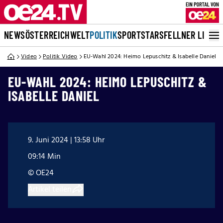
NEWS
ÖSTERREICH
WELT
POLITIK
SPORT
STARS
FELLNER LIVE
Video
Politik Video
EU-Wahl 2024: Heimo Lepuschitz & Isabelle Daniel
EU-WAHL 2024: HEIMO LEPUSCHITZ &
ISABELLE DANIEL
9. Juni 2024 | 13:58 Uhr
09:14 Min
© OE24
Artikel teilen