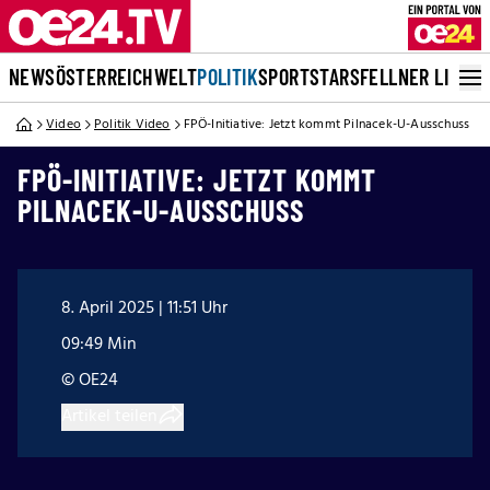
NEWS
ÖSTERREICH
WELT
POLITIK
SPORT
STARS
FELLNER LIVE
Video
Politik Video
FPÖ-Initiative: Jetzt kommt Pilnacek-U-Ausschuss
FPÖ-INITIATIVE: JETZT KOMMT
PILNACEK-U-AUSSCHUSS
8. April 2025 | 11:51 Uhr
09:49 Min
© OE24
Artikel teilen