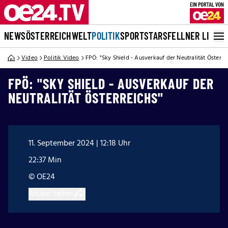
NEWS
ÖSTERREICH
WELT
POLITIK
SPORT
STARS
FELLNER LIVE
Video
Politik Video
FPÖ: "Sky Shield - Ausverkauf der Neutralität Österre
FPÖ: "SKY SHIELD - AUSVERKAUF DER
NEUTRALITÄT ÖSTERREICHS"
11. September 2024 | 12:18 Uhr
22:37 Min
© OE24
Artikel teilen