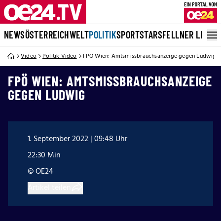
NEWS
ÖSTERREICH
WELT
POLITIK
SPORT
STARS
FELLNER LIVE
Video
Politik Video
FPÖ Wien: Amtsmissbrauchsanzeige gegen Ludwig
FPÖ WIEN: AMTSMISSBRAUCHSANZEIGE
GEGEN LUDWIG
1. September 2022 | 09:48 Uhr
22:30 Min
© OE24
Artikel teilen