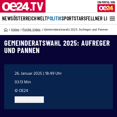
NEWS
ÖSTERREICH
WELT
POLITIK
SPORT
STARS
FELLNER LIVE
Video
Politik Video
Gemeinderatswahl 2025: Aufreger und Pannen
GEMEINDERATSWAHL 2025: AUFREGER
UND PANNEN
26. Januar 2025 | 18:49 Uhr
03:13 Min
© OE24
Artikel teilen