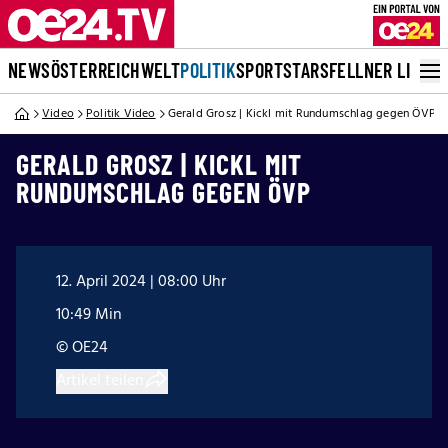
NEWS
ÖSTERREICH
WELT
POLITIK
SPORT
STARS
FELLNER LIVE
Video
Politik Video
Gerald Grosz | Kickl mit Rundumschlag gegen ÖVP
GERALD GROSZ | KICKL MIT
RUNDUMSCHLAG GEGEN ÖVP
12. April 2024 | 08:00 Uhr
10:49 Min
© OE24
Artikel teilen