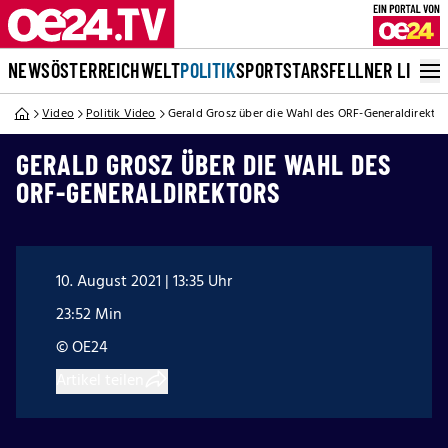
NEWS
ÖSTERREICH
WELT
POLITIK
SPORT
STARS
FELLNER LIVE
Video
Politik Video
Gerald Grosz über die Wahl des ORF-Generaldirektor
GERALD GROSZ ÜBER DIE WAHL DES
ORF-GENERALDIREKTORS
10. August 2021 | 13:35 Uhr
23:52 Min
© OE24
Artikel teilen