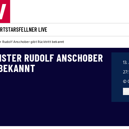
ORT
STARS
FELLNER LIVE
r Rudolf Anschober gibt Rücktritt bekannt
ISTER RUDOLF ANSCHOBER
13.
 BEKANNT
27:
© 
Art