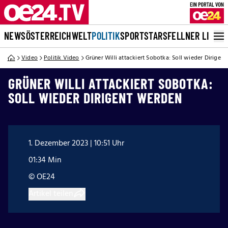
NEWS
ÖSTERREICH
WELT
POLITIK
SPORT
STARS
FELLNER LIVE
Video
Politik Video
Grüner Willi attackiert Sobotka: Soll wieder Dirigen
GRÜNER WILLI ATTACKIERT SOBOTKA:
SOLL WIEDER DIRIGENT WERDEN
1. Dezember 2023 | 10:51 Uhr
01:34 Min
© OE24
Artikel teilen