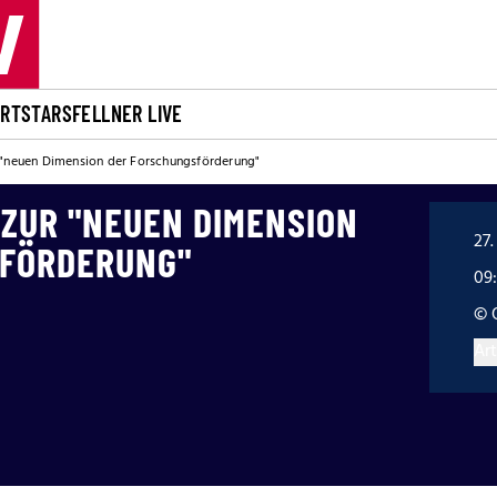
ORT
STARS
FELLNER LIVE
 "neuen Dimension der Forschungsförderung"
ZUR "NEUEN DIMENSION D
27.
FÖRDERUNG"
09
© 
Art