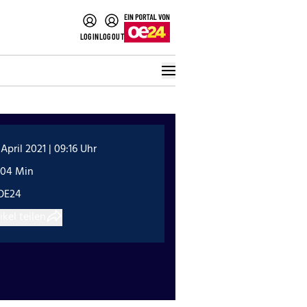
LOGIN
LOGOUT
 April 2021 | 09:16 Uhr
:04 Min
OE24
ikel teilen