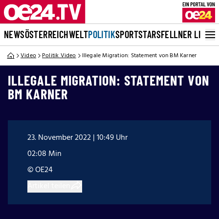
NEWS
ÖSTERREICH
WELT
POLITIK
SPORT
STARS
FELLNER LIVE
Video
Politik Video
Illegale Migration: Statement von BM Karner
ILLEGALE MIGRATION: STATEMENT VON
BM KARNER
23. November 2022 | 10:49 Uhr
02:08 Min
© OE24
Artikel teilen