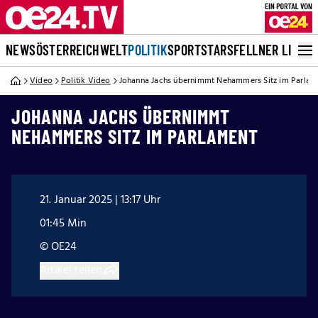
NEWS
ÖSTERREICH
WELT
POLITIK
SPORT
STARS
FELLNER LIVE
Video
Politik Video
Johanna Jachs übernimmt Nehammers Sitz im Parlam
JOHANNA JACHS ÜBERNIMMT
NEHAMMERS SITZ IM PARLAMENT
21. Januar 2025 | 13:17 Uhr
01:45 Min
© OE24
Artikel teilen