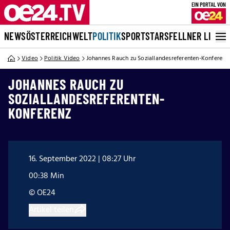
NEWS
ÖSTERREICH
WELT
POLITIK
SPORT
STARS
FELLNER LIVE
Video
Politik Video
Johannes Rauch zu Soziallandesreferenten-Konferenz
JOHANNES RAUCH ZU
SOZIALLANDESREFERENTEN-
KONFERENZ
16. September 2022 | 08:27 Uhr
00:38 Min
© OE24
Artikel teilen