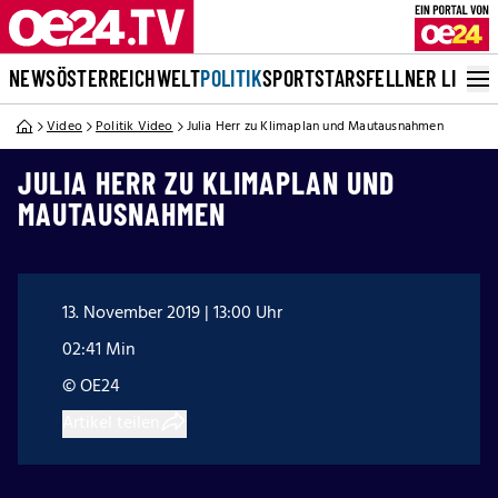
NEWS
ÖSTERREICH
WELT
POLITIK
SPORT
STARS
FELLNER LIVE
Video
Politik Video
Julia Herr zu Klimaplan und Mautausnahmen
JULIA HERR ZU KLIMAPLAN UND
MAUTAUSNAHMEN
13. November 2019 | 13:00 Uhr
02:41 Min
© OE24
Artikel teilen