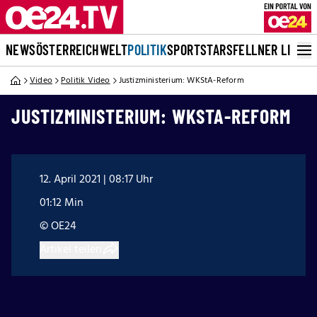
NEWS
ÖSTERREICH
WELT
POLITIK
SPORT
STARS
FELLNER LIVE
Video
Politik Video
Justizministerium: WKStA-Reform
JUSTIZMINISTERIUM: WKSTA-REFORM
12. April 2021 | 08:17 Uhr
01:12 Min
© OE24
Artikel teilen