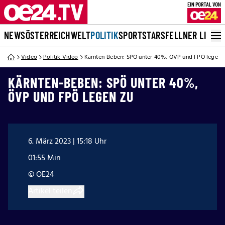
NEWS
ÖSTERREICH
WELT
POLITIK
SPORT
STARS
FELLNER LIVE
Video
Politik Video
Kärnten-Beben: SPÖ unter 40%, ÖVP und FPÖ legen 
KÄRNTEN-BEBEN: SPÖ UNTER 40%,
ÖVP UND FPÖ LEGEN ZU
6. März 2023 | 15:18 Uhr
01:55 Min
© OE24
Artikel teilen