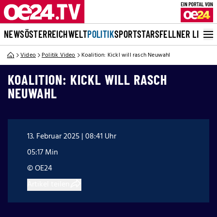
NEWS
ÖSTERREICH
WELT
POLITIK
SPORT
STARS
FELLNER LIVE
Video
Politik Video
Koalition: Kickl will rasch Neuwahl
KOALITION: KICKL WILL RASCH
NEUWAHL
13. Februar 2025 | 08:41 Uhr
05:17 Min
© OE24
Artikel teilen