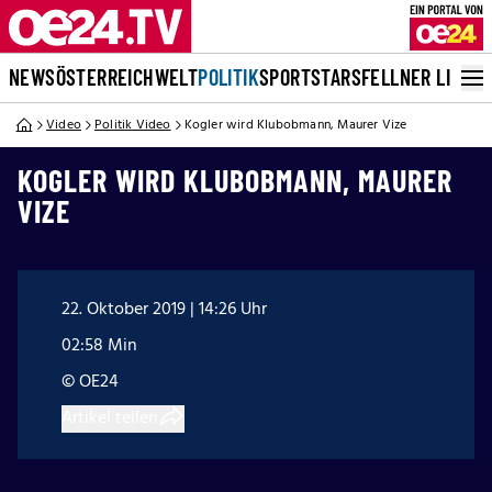
NEWS
ÖSTERREICH
WELT
POLITIK
SPORT
STARS
FELLNER LIVE
Video
Politik Video
Kogler wird Klubobmann, Maurer Vize
KOGLER WIRD KLUBOBMANN, MAURER
VIZE
22. Oktober 2019 | 14:26 Uhr
02:58 Min
© OE24
Artikel teilen