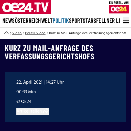
NEWS
ÖSTERREICH
WELT
POLITIK
SPORT
STARS
FELLNER LIVE
Video
Politik Video
Kurz zu Mail-Anfrage des Verfassungsgerichtshofs
KURZ ZU MAIL-ANFRAGE DES
VERFASSUNGSGERICHTSHOFS
22. April 2021 | 14:27 Uhr
00:33 Min
© OE24
Artikel teilen