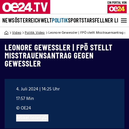
NEWS
ÖSTERREICH
WELT
POLITIK
SPORT
STARS
FELLNER LIVE
Video
Politik Video
Leonore Gewessler | FPÖ stellt Misstrauensantrag g
LEONORE GEWESSLER | FPÖ STELLT
MISSTRAUENSANTRAG GEGEN
GEWESSLER
4. Juli 2024 | 14:25 Uhr
17:57 Min
© OE24
Artikel teilen