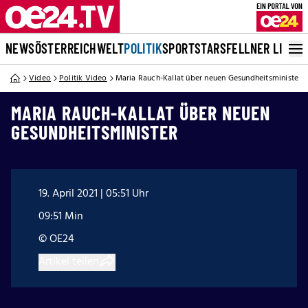
NEWS
ÖSTERREICH
WELT
POLITIK
SPORT
STARS
FELLNER LIVE
Video
Politik Video
Maria Rauch-Kallat über neuen Gesundheitsminister
MARIA RAUCH-KALLAT ÜBER NEUEN
GESUNDHEITSMINISTER
19. April 2021 | 05:51 Uhr
09:51 Min
© OE24
Artikel teilen