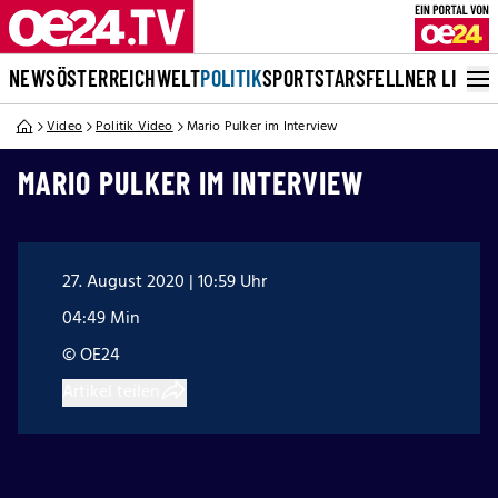
NEWS
ÖSTERREICH
WELT
POLITIK
SPORT
STARS
FELLNER LIVE
Video
Politik Video
Mario Pulker im Interview
MARIO PULKER IM INTERVIEW
27. August 2020 | 10:59 Uhr
04:49 Min
© OE24
Artikel teilen