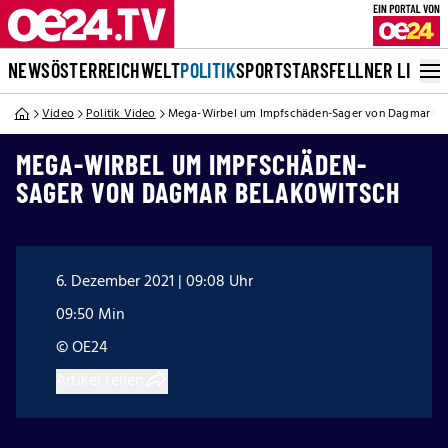
NEWS
ÖSTERREICH
WELT
POLITIK
SPORT
STARS
FELLNER LIVE
Video
Politik Video
Mega-Wirbel um Impfschäden-Sager von Dagmar Be
MEGA-WIRBEL UM IMPFSCHÄDEN-
SAGER VON DAGMAR BELAKOWITSCH
6. Dezember 2021 | 09:08 Uhr
09:50 Min
© OE24
Artikel teilen